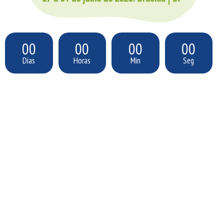
00
00
00
00
Dias
Horas
Min
Seg
Estamos em construção e logo o site estará
disponível para mais informações e
inscrições.