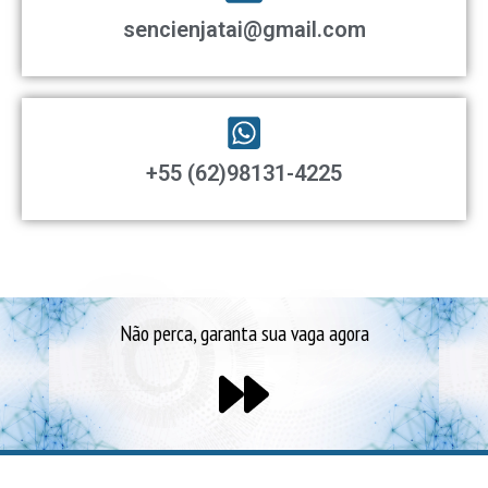
sencienjatai@gmail.com
+55 (62)98131-4225
Não perca, garanta sua vaga agora